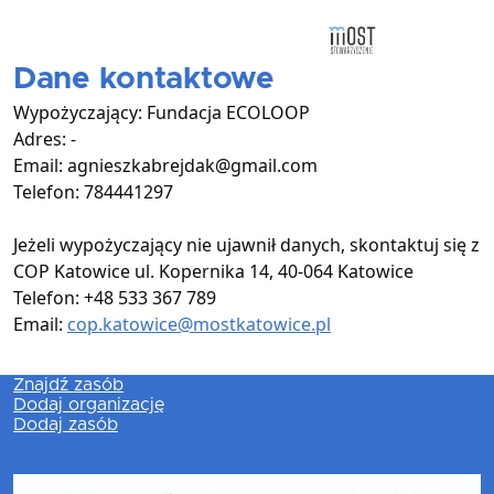
Przejdź do treści
Dane kontaktowe
Wypożyczający:
Fundacja ECOLOOP
Adres:
-
Email:
agnieszkabrejdak@gmail.com
Telefon:
784441297
Jeżeli wypożyczający nie ujawnił danych, skontaktuj się z
COP Katowice ul. Kopernika 14, 40-064 Katowice
Telefon: +48 533 367 789
Email:
cop.katowice@mostkatowice.pl
Znajdź zasób
Dodaj organizację
Dodaj zasób